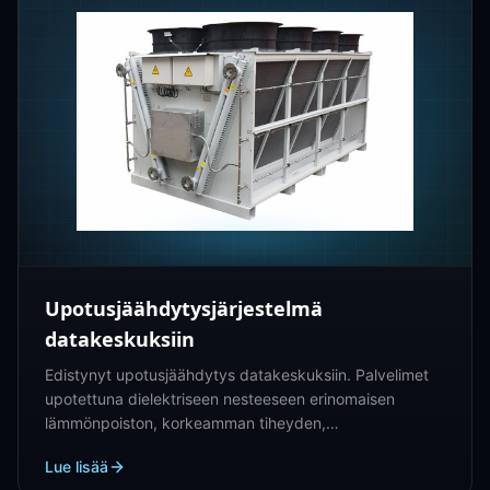
Upotusjäähdytysjärjestelmä
datakeskuksiin
Edistynyt upotusjäähdytys datakeskuksiin. Palvelimet
upotettuna dielektriseen nesteeseen erinomaisen
lämmönpoiston, korkeamman tiheyden,
energiatehokkuuden ja hiljaisen käytön takaamiseksi.
Lue lisää