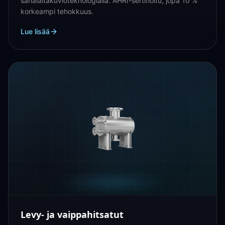
sahalaitakuvioteknologialla. AHRI-sertifioitu, jopa 10 %
korkeampi tehokkuus.
Lue lisää
Levy- ja vaippahitsatut