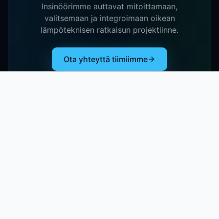
Insinöörimme auttavat mitoittamaan,
valitsemaan ja integroimaan oikean
lämpöteknisen ratkaisun projektiinne.
Ota yhteyttä tiimiimme
Toimialat
Fast Track & Kierrätys
Uutiset ja tapahtumat
info@nordtechenergy.com