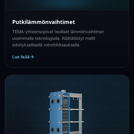
Putkilämmönvaihtimet
TEMA-yhteensopivat teolliset lämmönvaihtimet
uusimmalla teknologialla. Räätälöidyt mallit
edistyksellisellä robottihitsauksella.
Lue lisää