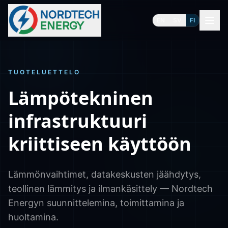
EN
SV
FI
TUOTELUETTELO
Lämpötekninen
infrastruktuuri
kriittiseen käyttöön
Lämmönvaihtimet, datakeskusten jäähdytys,
teollinen lämmitys ja ilmankäsittely — Nordtech
Energyn suunnittelemina, toimittamina ja
huoltamina.